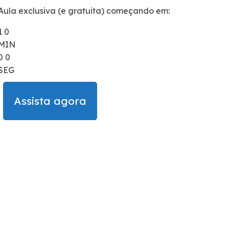
Aula exclusiva (e gratuita) começando em:
1
0
MIN
0
0
SEG
Assista agora