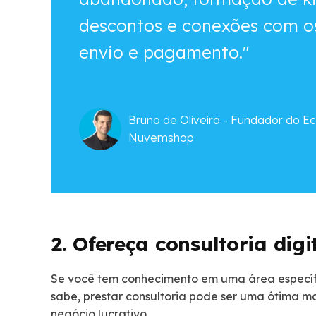
descontos e conexões com os
envio e pagamento."
Bruno de Oliveira - Fundador do E
Nuvemshop
2. Ofereça consultoria digi
Se você tem conhecimento em uma área específi
sabe, prestar consultoria pode ser uma ótima m
negócio lucrativo.