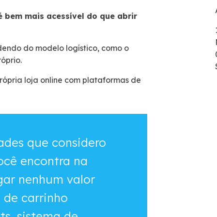
é bem mais acessível do que abrir
dendo do modelo logístico, como o
óprio.
ópria loja online com plataformas de
dades que considero
ocê encontra na
gar nenhum valor
 de carrinho
s, sistema de