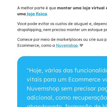
A melhor parte é que
montar uma loja virtual 
uma
loja física
.
Você pode evitar os custos de aluguel e, depen
dropshipping, nem precisa manter um estoque pr
Comece por meio de marketplaces ou crie sua pr
Ecommerce, como a
Nuvemshop
. 💙
"Hoje, várias das funcionali
vitais para um Ecommerce v
Nuvemshop sem precisar pa
adicional, como recuperação
abandonado, formação de kit