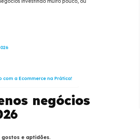
egócios investindo muito pouco, ou
2026
ivo com a Ecommerce na Prática!
uenos negócios
026
s gostos e aptidões
.