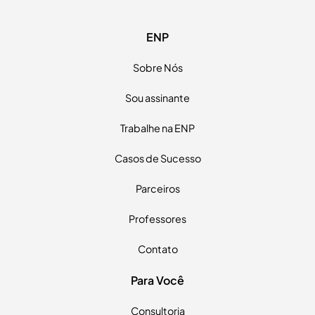
Nome completo
ENP
E-mail
Sobre Nós
Telefone
Sou assinante
Trabalhe na ENP
Estou ciente dos
Termos de uso
e
Políticas de privacidade
Casos de Sucesso
Continuar →
Parceiros
Professores
Contato
Para Você
Consultoria