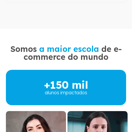
Somos
a maior escola
de e-
commerce do mundo
+150 mil
alunos impactados