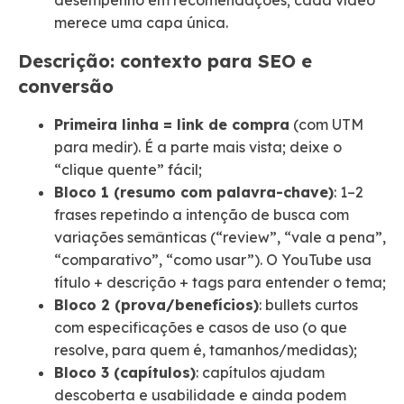
desempenho em recomendações; cada vídeo
merece uma capa única.
Descrição: contexto para SEO e
conversão
Primeira linha = link de compra
(com UTM
para medir). É a parte mais vista; deixe o
“clique quente” fácil;
Bloco 1 (resumo com palavra-chave)
: 1–2
frases repetindo a intenção de busca com
variações semânticas (“review”, “vale a pena”,
“comparativo”, “como usar”). O YouTube usa
título + descrição + tags para entender o tema;
Bloco 2 (prova/benefícios)
: bullets curtos
com especificações e casos de uso (o que
resolve, para quem é, tamanhos/medidas);
Bloco 3 (capítulos)
: capítulos ajudam
descoberta e usabilidade e ainda podem