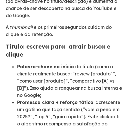
(palavras-chave no título/descrição) e aumenta a
chance de ser descoberto na busca do YouTube e
do Google.
A t
humbnail
e os primeiros segundos cuidam do
clique e da retenção.
Título: escreva para atrair busca e
clique
Palavra-chave no início
do título (como o
cliente realmente busca: “review [produto]”,
“como usar [produto]”, “comparativo [A] vs
[B]”). Isso ajuda a ranquear na busca interna
e
no Google;
Promessa clara + reforço tático
: acrescente
um gatilho que faça sentido (“vale a pena em
2025?”, “top 5”, “guia rápido”). Evite clickbait:
o algoritmo recompensa a satisfação do