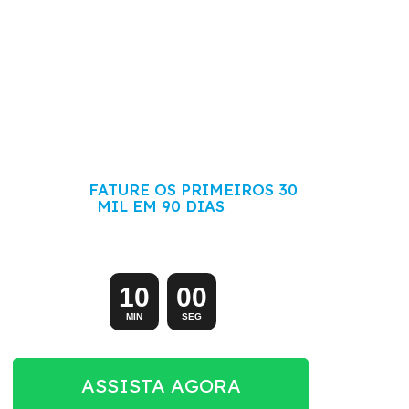
COMECE SEU ECOMMERCE DO ZERO
HOJE E
FATURE OS PRIMEIROS 30
MIL EM 90 DIAS
Aula exclusiva (e gratuita) começando em:
1
0
0
0
MIN
SEG
ASSISTA AGORA