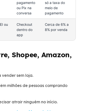
pagamento
só a taxa do
ou Pix na
meio de
conversa
pagamento
EI ou
Checkout
Cerca de 6% a
dentro do
8% por venda
app
vre, Shopee, Amazon,
 vender sem loja.
têm milhões de pessoas comprando
isar atrair ninguém no início.