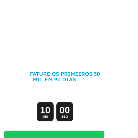
COMECE SEU ECOMMERCE DO ZERO
HOJE E
FATURE OS PRIMEIROS 30
MIL EM 90 DIAS
Aula exclusiva (e gratuita) começando em:
1
0
0
0
MIN
SEG