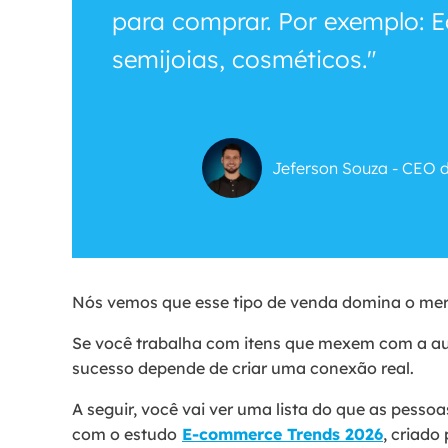
para comprar. Por exemplo:
semijoias, cosméticos."
Jeferson Souza - CEO 
Nós vemos que esse tipo de venda domina o mer
Se você trabalha com itens que mexem com a aut
sucesso depende de criar uma conexão real.
A seguir, você vai ver uma lista do que as pess
com o estudo
E-commerce Trends 2026
, criado