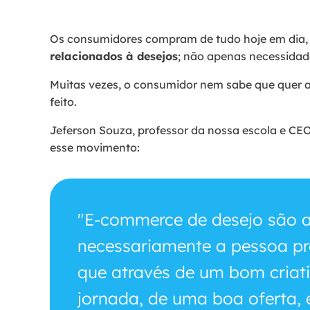
Os consumidores compram de tudo hoje em dia,
relacionados à desejos
; não apenas necessidad
Muitas vezes, o consumidor nem sabe que quer 
feito.
Jeferson Souza, professor da nossa escola e CE
esse movimento:
"E-commerce de desejo são 
necessariamente a pessoa pr
que através de um bom criat
jornada, de uma boa oferta, 