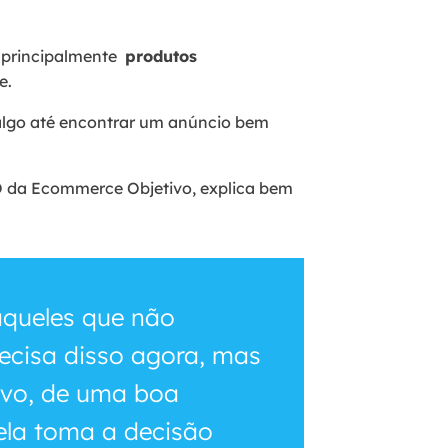
 principalmente
produtos
e.
algo até encontrar um anúncio bem
O da Ecommerce Objetivo, explica bem
aqueles que não
ecisa disso agora, mas
ivo, de uma boa
ela toma a decisão