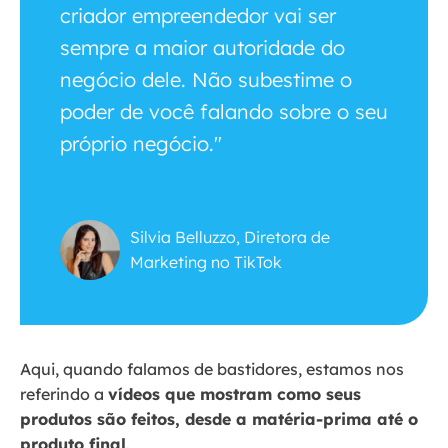
criador empreendedor vai ser
sempre a maior autoridade do
negócio dele. Não subestime o
poder de você falando sobre o seu
próprio negócio."
Silvia Belluzzo, Diretora de
Marketing no TikTok
Aqui, quando falamos de bastidores, estamos nos
referindo a
vídeos que mostram como seus
produtos são feitos, desde a matéria-prima até o
produto final
.