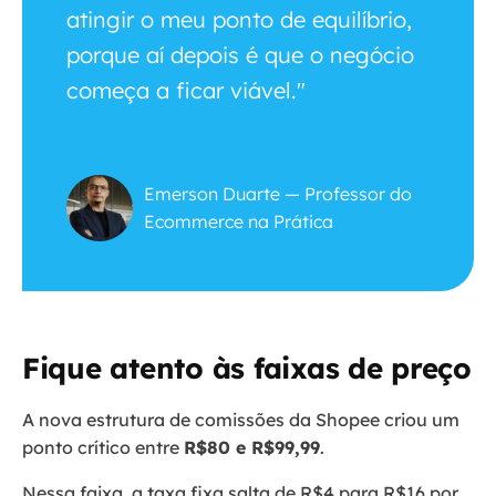
atingir o meu ponto de equilíbrio,
porque aí depois é que o negócio
começa a ficar viável."
Emerson Duarte — Professor do
Ecommerce na Prática
Fique atento às faixas de preço
A nova estrutura de comissões da Shopee criou um
ponto crítico entre
R$80 e R$99,99
.
Nessa faixa, a taxa fixa salta de R$4 para R$16 por