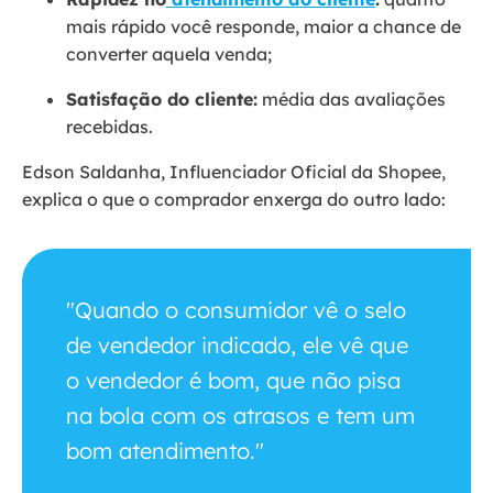
mais rápido você responde, maior a chance de
converter aquela venda;
Satisfação do cliente:
média das avaliações
recebidas.
Edson Saldanha, Influenciador Oficial da Shopee,
explica o que o comprador enxerga do outro lado:
"Quando o consumidor vê o selo
de vendedor indicado, ele vê que
o vendedor é bom, que não pisa
na bola com os atrasos e tem um
bom atendimento."