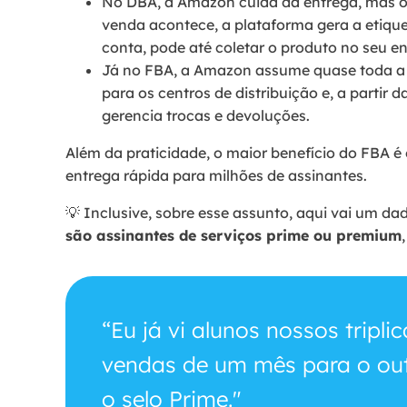
No DBA, a Amazon cuida da entrega, mas 
venda acontece, a plataforma gera a etiqu
conta, pode até coletar o produto no seu e
Já no FBA, a Amazon assume quase toda a 
para os centros de distribuição e, a partir 
gerencia trocas e devoluções.
Além da praticidade, o maior benefício do FBA é
entrega rápida para milhões de assinantes.
💡 Inclusive, sobre esse assunto, aqui vai um da
são assinantes de serviços prime ou premium
“Eu já vi alunos nossos tripl
vendas de um mês para o out
o selo Prime."