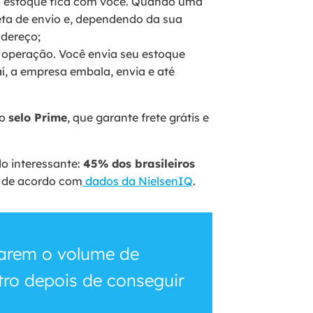
o estoque fica com você. Quando uma
eta de envio e, dependendo da sua
ndereço;
operação. Você envia seu estoque
daí, a empresa embala, envia e até
 o
selo Prime
, que garante frete grátis e
do interessante:
45% dos brasileiros
, de acordo com
dados da NielsenIQ
.
icarem o volume de
ro depois de conseguir