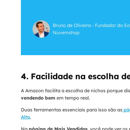
Bruno de Oliveira - Fundador do E
Nuvemshop
4. Facilidade na escolha d
A Amazon facilita a escolha de nichos porque di
vendendo bem
em tempo real.
Duas ferramentas essenciais para isso são as
pág
Alta
.
Na
página de Mais Vendidos
, você pode ver os