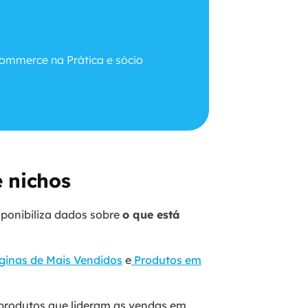
commerce na Prática e sócio
e nichos
sponibiliza dados sobre
o que está
inas de Mais Vendidos
e
Produtos em
 produtos que lideram as vendas em