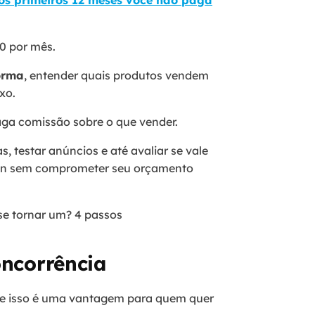
os primeiros 12 meses você não paga
90 por mês.
forma
, entender quais produtos vendem
xo.
paga comissão sobre o que vender.
, testar anúncios e até avaliar se vale
zon sem comprometer seu orçamento
se tornar um? 4 passos
oncorrência
, e isso é uma vantagem para quem quer