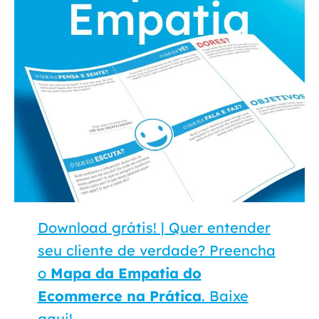
Download grátis! | Quer entender
seu cliente de verdade? Preencha
o
Mapa da Empatia do
Ecommerce na Prática
. Baixe
aqui!