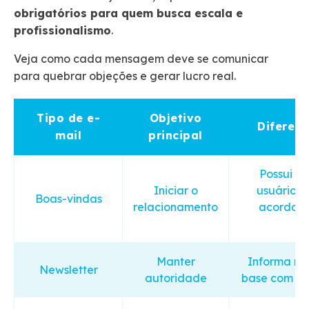
obrigatórios para quem busca escala e
profissionalismo
.
Veja como cada mensagem deve se comunicar
para quebrar objeções e gerar lucro real.
Tipo de e-
Objetivo
Diferenc
mail
principal
Possui ta
Iniciar o
usuários 
Boas-vindas
relacionamento
acordo 
Manter
Informa no
Newsletter
autoridade
base com co