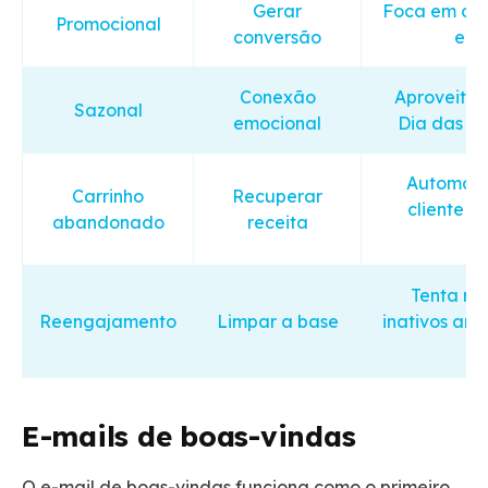
Gerar
Foca em ofer
Promocional
conversão
e l
Conexão
Aproveita 
Sazonal
emocional
Dia das Mã
Automaçã
Carrinho
Recuperar
cliente q
abandonado
receita
Tenta re
Reengajamento
Limpar a base
inativos ant
E-mails de boas-vindas
O e-mail de boas-vindas funciona como o primeiro