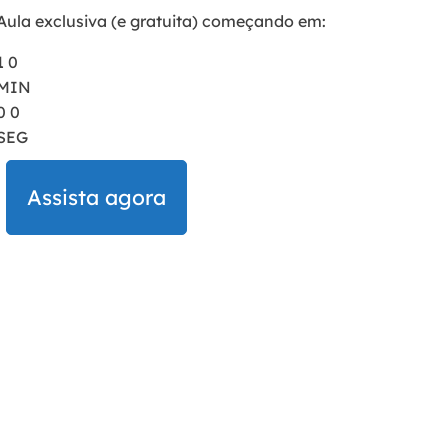
Aula exclusiva (e gratuita) começando em:
1
0
MIN
0
0
SEG
Assista agora