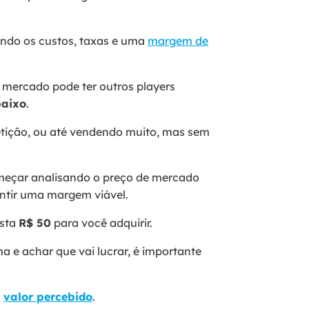
ando os custos, taxas e uma
margem de
 mercado pode ter outros players
baixo
.
etição, ou até vendendo muito, mas sem
omeçar analisando o preço de mercado
rantir uma margem viável.
usta
R$ 50
para você adquirir.
 e achar que vai lucrar, é importante
.
o
valor percebido
.