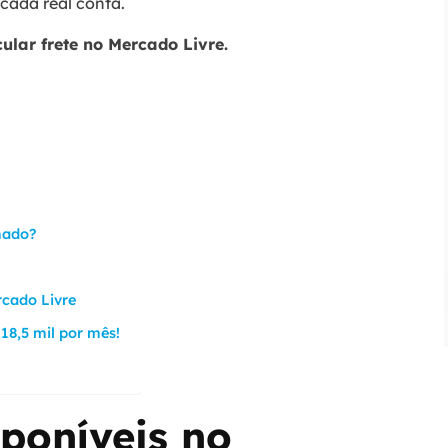
cada real conta.
ular frete no Mercado Livre.
imado?
rcado Livre
18,5 mil por mês!
sponíveis no