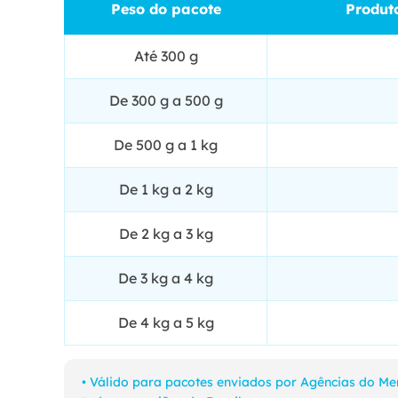
Peso do pacote
Produto
Até 300 g
De 300 g a 500 g
De 500 g a 1 kg
De 1 kg a 2 kg
De 2 kg a 3 kg
De 3 kg a 4 kg
De 4 kg a 5 kg
• Válido para pacotes enviados por Agências do Mer