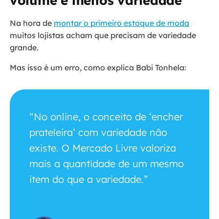
volume e menos variedade
Na hora de
montar o primeiro estoque de moda
muitos lojistas acham que precisam de variedade
grande.
Mas isso é um erro, como explica Babi Tonhela:
“No online, o conceito de ‘encher
prateleira’ com variedade não
existe. O Mercado Livre valoriza
mais a quantidade de um mesmo
item do que a variedade.”