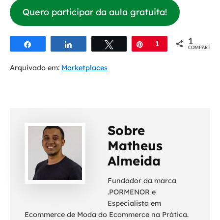
Quero participar da aula gratuita!
1
Compartilhar
Compartilhar
Twittar
Pin
1
COMPART.
Arquivado em:
Marketplaces
Sobre
Matheus
Almeida
Fundador da marca
.PORMENOR e
Especialista em
Ecommerce de Moda do Ecommerce na Prática.