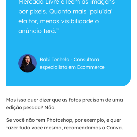
Mercado Livre e leem as imagens
por pixels. Quanto mais ‘poluída’
ela for, menos visibilidade o
anúncio terá.”
Babi Tonhela - Consultora
especialista em Ecommerce
Mas isso quer dizer que as fotos precisam de uma
edição pesada? Não.
Se você não tem Photoshop, por exemplo, e quer
fazer tudo você mesmo, recomendamos o Canva.