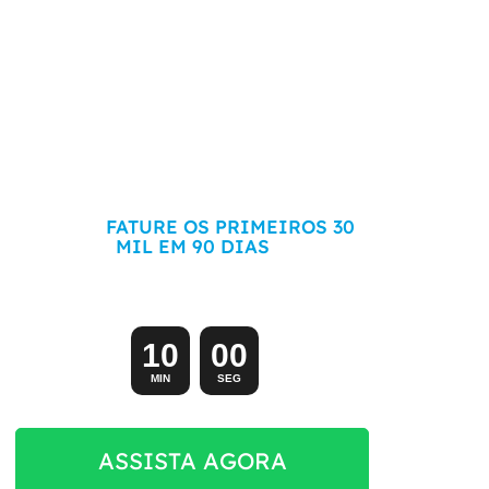
COMECE SEU ECOMMERCE DO ZERO
HOJE E
FATURE OS PRIMEIROS 30
MIL EM 90 DIAS
Aula exclusiva (e gratuita) começando em:
1
0
0
0
MIN
SEG
ASSISTA AGORA