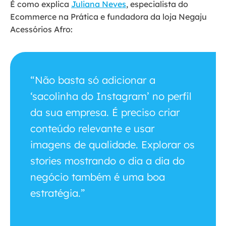
É como explica
Juliana Neves
, especialista do
Ecommerce na Prática e fundadora da loja Negaju
Acessórios Afro:
“Não basta só adicionar a
‘sacolinha do Instagram’ no perfil
da sua empresa. É preciso criar
conteúdo relevante e usar
imagens de qualidade. Explorar os
stories mostrando o dia a dia do
negócio também é uma boa
estratégia.”