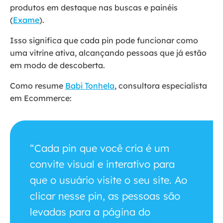
produtos em destaque nas buscas e painéis
(
Exame
).
Isso significa que cada pin pode funcionar como
uma vitrine ativa, alcançando pessoas que já estão
em modo de descoberta.
Como resume
Babi Tonhela
, consultora especialista
em Ecommerce:
“Cada pin que você cria é um
convite visual e interativo para
que o usuário visite o seu site. Ao
clicar nesse pin, as pessoas são
levadas para a página do