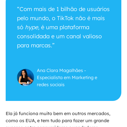
“Com mais de 1 bilhão de usuários
pelo mundo, o TikTok não é mais
só
hype,
é uma plataforma
consolidada e um canal valioso
para marcas.”
Ana Clara Magalhães -
Especialista em Marketing e
redes sociais
Ela já funciona muito bem em outros mercados,
como os EUA, e tem tudo para fazer um grande