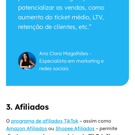
potencializar as vendas, como
aumento do ticket médio, LTV,
retenção de clientes, etc.”
Ana Clara Magalhães -
Especialista em marketing e
redes sociais
3.
Afiliados
O
programa de afiliados TikTok
– assim como
Amazon Afiliados
ou
Shopee Afiliados
– permite