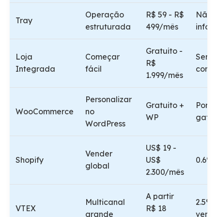
Operação
R$ 59 - R$
Não
Tray
estruturada
499/mês
info
Gratuito -
Loja
Começar
Sem t
R$
Integrada
fácil
com P
1.999/mês
Personalizar
Gratuito +
Por
WooCommerce
no
WP
gate
WordPress
US$ 19 -
Vender
Shopify
US$
0.6% 
global
2.300/mês
A partir
Multicanal
2.5% 
VTEX
R$ 18
grande
vend