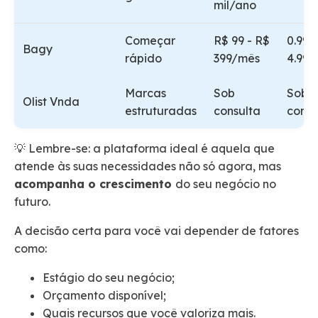
mil/ano
Começar
R$ 99 - R$
0.99%
Bagy
rápido
399/mês
4.99
Marcas
Sob
Sob
Olist Vnda
estruturadas
consulta
consu
💡 Lembre-se: a plataforma ideal é aquela que
atende às suas necessidades não só agora, mas
acompanha o crescimento
do seu negócio no
futuro.
A decisão certa para você vai depender de fatores
como:
Estágio do seu negócio;
Orçamento disponível;
Quais recursos que você valoriza mais.