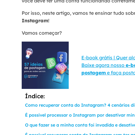
você deve ter uma conta funcionando corretame
Por isso, neste artigo, vamos te ensinar tudo sob
Instagram
!
Vamos começar?
E-book grátis | Quer a
Baixe agora nosso
e-b
postagem
e faça post
Índice:
Como recuperar conta do Instagram? 4 cenários di
É possível processar o Instagram por desativar mi
O que fazer se a minha conta foi invadida e desati
É possível recuperar conta do Instagram sem ter a