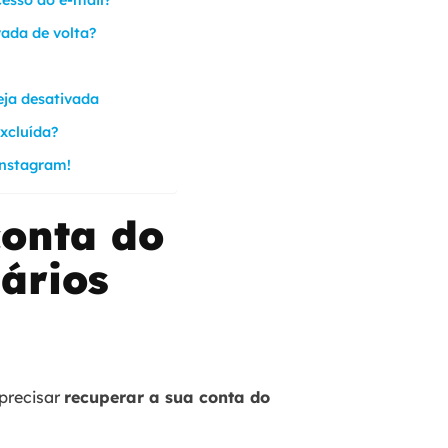
vada de volta?
eja desativada
xcluída?
Instagram!
onta do
ários
precisar
recuperar a sua conta do