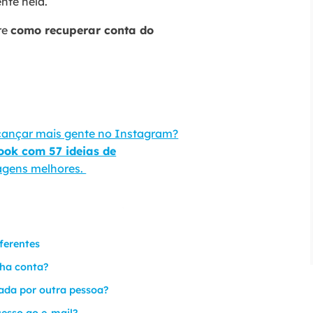
nte nela.
re
como recuperar conta do
lcançar mais gente no Instagram?
ook com 57 ideias de
agens melhores.
ferentes
nha conta?
vada por outra pessoa?
cesso ao e-mail?