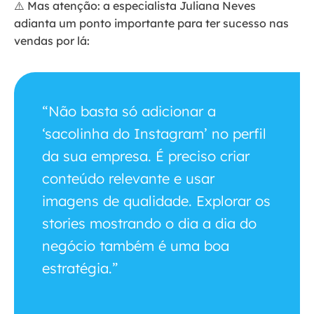
⚠️ Mas atenção: a especialista Juliana Neves
adianta um ponto importante para ter sucesso nas
vendas por lá:
“Não basta só adicionar a
‘sacolinha do Instagram’ no perfil
da sua empresa. É preciso criar
conteúdo relevante e usar
imagens de qualidade. Explorar os
stories mostrando o dia a dia do
negócio também é uma boa
estratégia.”