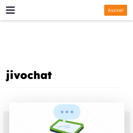
Assine!
jivochat