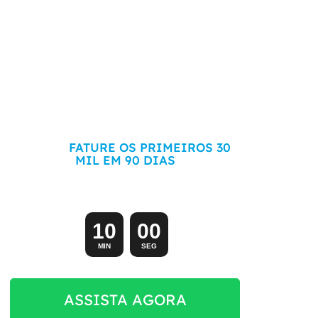
COMECE SEU ECOMMERCE DO ZERO
HOJE E
FATURE OS PRIMEIROS 30
MIL EM 90 DIAS
Aula exclusiva (e gratuita) começando em:
1
0
0
0
MIN
SEG
ASSISTA AGORA