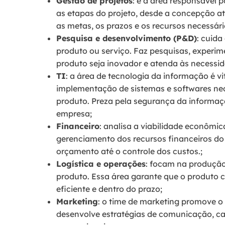
Gestão de projetos
: é a área responsável p
as etapas do projeto, desde a concepção a
as metas, os prazos e os recursos necessári
Pesquisa e desenvolvimento (P&D)
: cuida
produto ou serviço. Faz pesquisas, experime
produto seja inovador e atenda às necessid
TI
: a área de tecnologia da informação é v
implementação de sistemas e softwares ne
produto. Preza pela segurança da informaçã
empresa;
Financeiro
: analisa a viabilidade econômi
gerenciamento dos recursos financeiros do
orçamento até o controle dos custos.;
Logística e operações
: focam na produção
produto. Essa área garante que o produto c
eficiente e dentro do prazo;
Marketing
: o time de marketing promove o
desenvolve estratégias de comunicação, ca