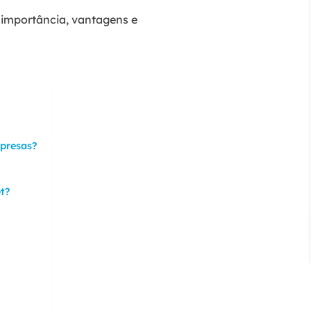
a importância, vantagens e
mpresas?
et?