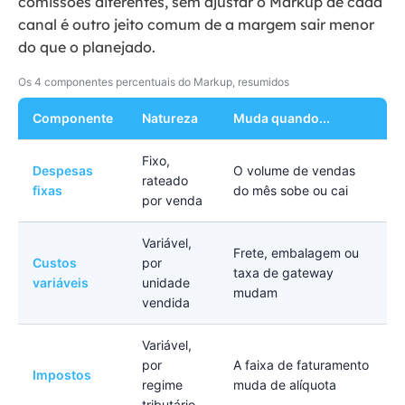
comissões diferentes, sem ajustar o Markup de cada
canal é outro jeito comum de a margem sair menor
do que o planejado.
Os 4 componentes percentuais do Markup, resumidos
Componente
Natureza
Muda quando...
Fixo,
Despesas
O volume de vendas
rateado
fixas
do mês sobe ou cai
por venda
Variável,
Frete, embalagem ou
Custos
por
taxa de gateway
variáveis
unidade
mudam
vendida
Variável,
por
A faixa de faturamento
Impostos
regime
muda de alíquota
tributário