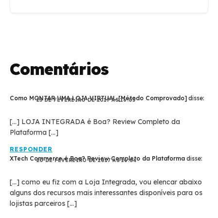
Comentários
Como MONTAR UMA LOJA VIRTUAL [Método Comprovado]
disse:
23 DE FEVEREIRO DE 2017 ÀS 16:05
[…] LOJA INTEGRADA é Boa? Review Completo da
Plataforma […]
RESPONDER
XTech Commerce é Boa? Review Completo da Plataforma
disse:
20 DE FEVEREIRO DE 2017 ÀS 16:04
[…] como eu fiz com a Loja Integrada, vou elencar abaixo
alguns dos recursos mais interessantes disponíveis para os
lojistas parceiros […]