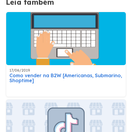
Leia também
17/06/2019
Como vender na B2W [Americanas, Submarino,
Shoptime]