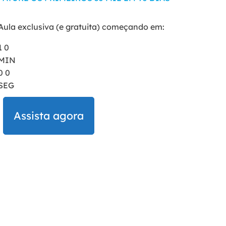
Aula exclusiva (e gratuita) começando em:
1
0
MIN
0
0
SEG
Assista agora