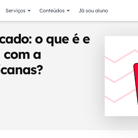
Serviços
Conteúdos
Já sou aluno
acado: o que é e
a com a
icanas?