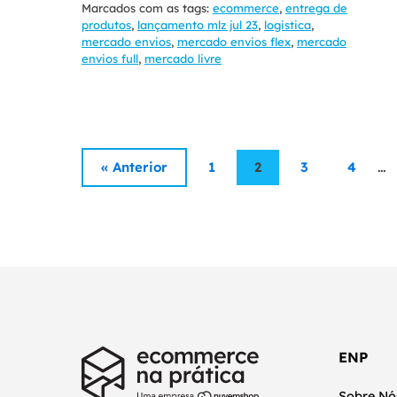
Marcados com as tags:
ecommerce
,
entrega de
produtos
,
lançamento mlz jul 23
,
logistica
,
mercado envios
,
mercado envios flex
,
mercado
envios full
,
mercado livre
…
« Anterior
1
2
3
4
ENP
Sobre Nó