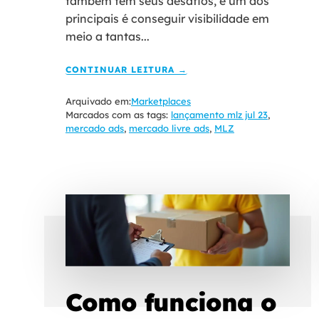
também tem seus desafios, e um dos
principais é conseguir visibilidade em
meio a tantas...
CONTINUAR LEITURA →
Arquivado em:
Marketplaces
Marcados com as tags:
lançamento mlz jul 23
,
mercado ads
,
mercado livre ads
,
MLZ
Como funciona o