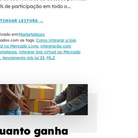
3% de participação em todo o...
TINUAR LEITURA →
ivado em:
Marketplaces
ados com as tags:
Como integrar a loja
ual no Mercado Livre
,
integração com
etplaces
,
integrar loja virtual ao Mercado
e
,
lançamento mlz jul 23
,
MLZ
uanto ganha