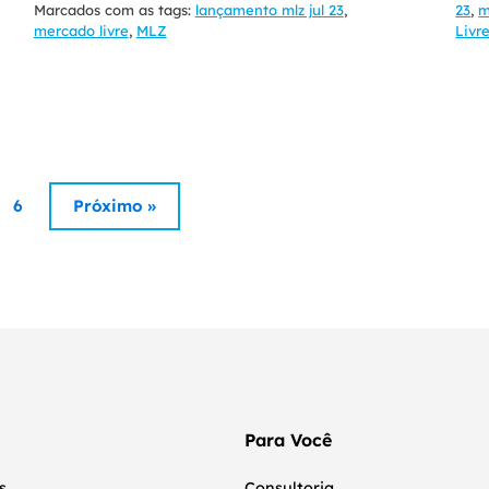
Marcados com as tags:
lançamento mlz jul 23
,
23
,
m
mercado livre
,
MLZ
Livr
6
Próximo »
Para Você
s
Consultoria