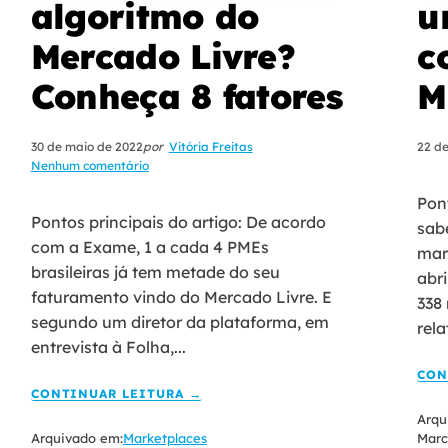
algoritmo do
u
Mercado Livre?
c
Conheça 8 fatores
M
30 de maio de 2022
por
Vitória Freitas
22 d
Nenhum comentário
Pont
Pontos principais do artigo: De acordo
sab
com a Exame, 1 a cada 4 PMEs
mar
brasileiras já tem metade do seu
abri
faturamento vindo do Mercado Livre. E
338
segundo um diretor da plataforma, em
rela
entrevista à Folha,...
CON
CONTINUAR LEITURA →
Arqu
Arquivado em:
Marketplaces
Marc