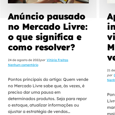
Anúncio pausado
A
no Mercado Livre:
i
o que significa e
v
como resolver?
M
v
24 de agosto de 2022
por
Vitória Freitas
Nenhum comentário
21 de
por
Pontos principais do artigo: Quem vende
Nenh
no Mercado Livre sabe que, às vezes, é
preciso dar uma pausa em
Pon
determinados produtos. Seja para repor
Livr
o estoque, atualizar informações ou
mar
ajustar a estratégia de vendas…
mai