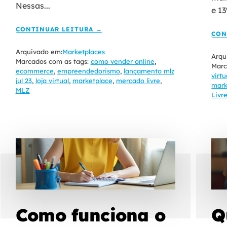
Nessas...
e 1
CONTINUAR LEITURA →
CON
Arquivado em:
Marketplaces
Arqu
Marcados com as tags:
como vender online
,
Marc
ecommerce
,
empreendedorismo
,
lançamento mlz
virt
jul 23
,
loja virtual
,
marketplace
,
mercado livre
,
mark
MLZ
Livr
Como funciona o
Q