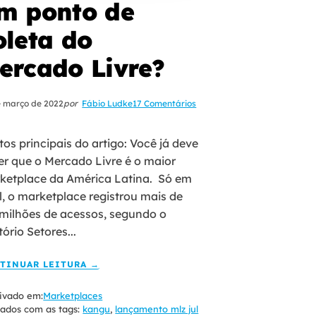
m ponto de
oleta do
ercado Livre?
e março de 2022
por
Fábio Ludke
17 Comentários
os principais do artigo: Você já deve
er que o Mercado Livre é o maior
ketplace da América Latina. Só em
l, o marketplace registrou mais de
 milhões de acessos, segundo o
tório Setores...
TINUAR LEITURA →
ivado em:
Marketplaces
ados com as tags:
kangu
,
lançamento mlz jul