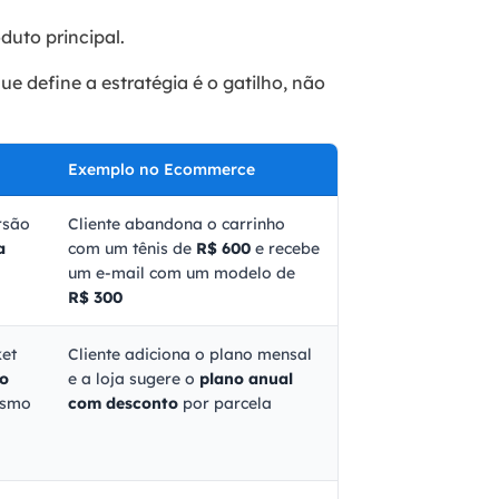
oduto principal.
e define a estratégia é o gatilho, não
Exemplo no Ecommerce
rsão
Cliente abandona o carrinho
a
com um tênis de
R$ 600
e recebe
um e-mail com um modelo de
R$ 300
ket
Cliente adiciona o plano mensal
ão
e a loja sugere o
plano anual
smo
com desconto
por parcela