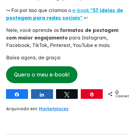
↪️ Foi por isso que criamos o
e-book “
57 ideias de
postagem para redes sociais
”
↩️
Nele, você aprende os
formatos de postagem
com maior engajamento
para Instagram,
Facebook, TikTok, Pinterest, YouTube e mais.
Baixe agora, de graça:
Quero o meu e-book!
0
Compartilhar
Compartilhar
Twittar
Pin
COMPART.
Arquivado em:
Marketplaces