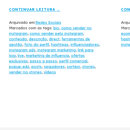
CONTINUAR LEITURA →
CON
Arquivado em:
Redes Sociais
Arqu
Marcados com as tags:
bio
,
como vender no
Marc
instagram
,
como vender pelo instagram
,
eco
conteúdo
,
descrição
,
direct
,
ferramentas de
hash
gestão
,
foto do perfil
,
hashtags
,
influenciadores
,
inst
instagram ads
,
instagram marketing
,
link para
loja
,
live
,
marketing de influencia
,
ofertas
exclusivas
,
passo a passo
,
perfil comercial
,
popup-edz
,
posts
,
seguidores
,
sorteio
,
stories
,
vender no stories
,
vídeos