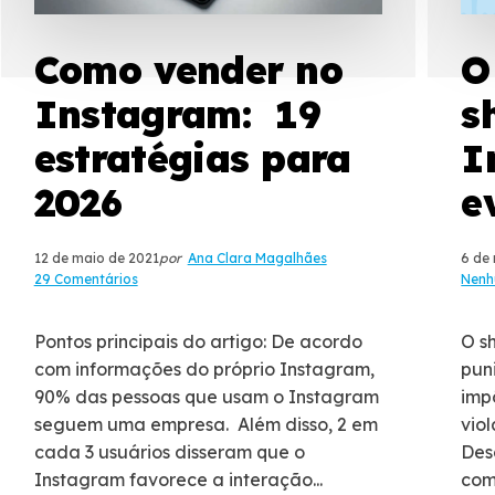
Como vender no
O
Instagram: 19
s
estratégias para
I
2026
e
12 de maio de 2021
por
Ana Clara Magalhães
6 de
29 Comentários
Nenh
Pontos principais do artigo: De acordo
O s
com informações do próprio Instagram,
pun
90% das pessoas que usam o Instagram
imp
seguem uma empresa. Além disso, 2 em
vio
cada 3 usuários disseram que o
Des
Instagram favorece a interação...
com