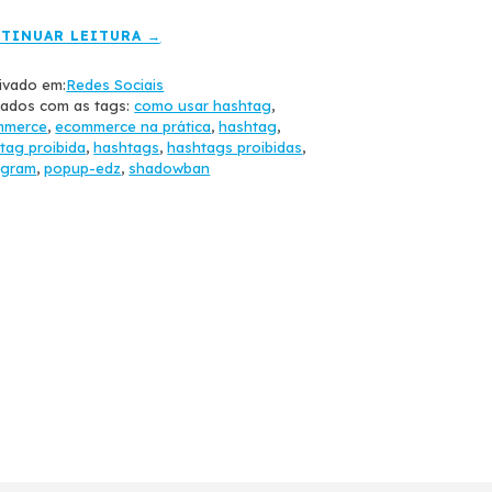
TINUAR LEITURA →
ivado em:
Redes Sociais
ados com as tags:
como usar hashtag
,
mmerce
,
ecommerce na prática
,
hashtag
,
tag proibida
,
hashtags
,
hashtags proibidas
,
agram
,
popup-edz
,
shadowban