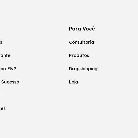
Para Você
s
Consultoria
nante
Produtos
 na ENP
Dropshipping
 Sucesso
Loja
s
res