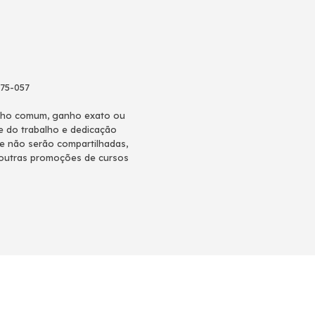
775-057
anho comum, ganho exato ou
e do trabalho e dedicação
 e não serão compartilhadas,
á outras promoções de cursos