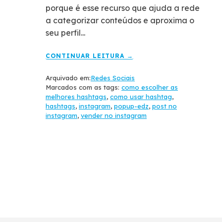
porque é esse recurso que ajuda a rede
a categorizar conteúdos e aproxima o
seu perfil...
CONTINUAR LEITURA →
Arquivado em:
Redes Sociais
Marcados com as tags:
como escolher as
melhores hashtags
,
como usar hashtag
,
hashtags
,
instagram
,
popup-edz
,
post no
instagram
,
vender no instagram