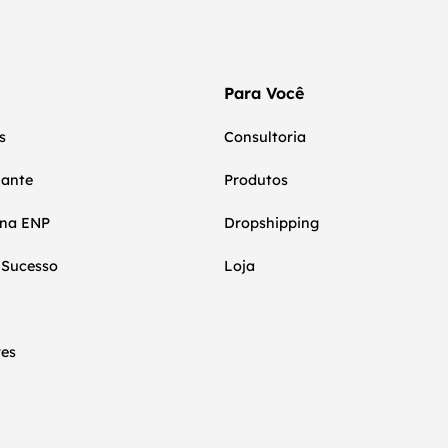
Para Você
s
Consultoria
nante
Produtos
 na ENP
Dropshipping
 Sucesso
Loja
res