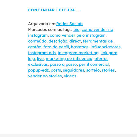
CONTINUAR LEITURA →
Arquivado em:
Redes Sociais
Marcados com as tags:
bio
,
como vender no
instagram
,
como vender pelo instagram
,
conteúdo
,
descrição
,
direct
,
ferramentas de
gestão
,
foto do perfil
,
hashtags
,
influenciadores
,
instagram ads
,
instagram marketing
,
link para
loja
,
live
,
marketing de influencia
,
ofertas
exclusivas
,
passo a passo
,
perfil comercial
,
popup-edz
,
posts
,
seguidores
,
sorteio
,
stories
,
vender no stories
,
vídeos