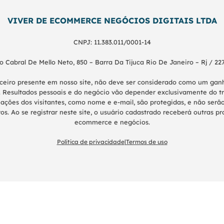
VIVER DE ECOMMERCE NEGÓCIOS DIGITAIS LTDA
CNPJ: 11.383.011/0001-14
o Cabral De Mello Neto, 850 – Barra Da Tijuca Rio De Janeiro – Rj / 22
nceiro presente em nosso site, não deve ser considerado como um g
 Resultados pessoais e do negócio vão depender exclusivamente do tr
ações dos visitantes, como nome e e-mail, são protegidas, e não serão
os. Ao se registrar neste site, o usuário cadastrado receberá outras 
ecommerce e negócios.
Política de privacidade
|
Termos de uso