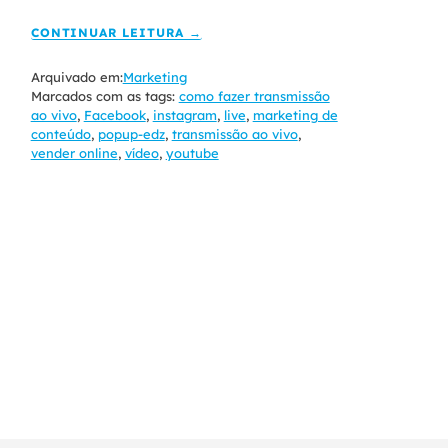
CONTINUAR LEITURA →
Arquivado em:
Marketing
Marcados com as tags:
como fazer transmissão
ao vivo
,
Facebook
,
instagram
,
live
,
marketing de
conteúdo
,
popup-edz
,
transmissão ao vivo
,
vender online
,
vídeo
,
youtube