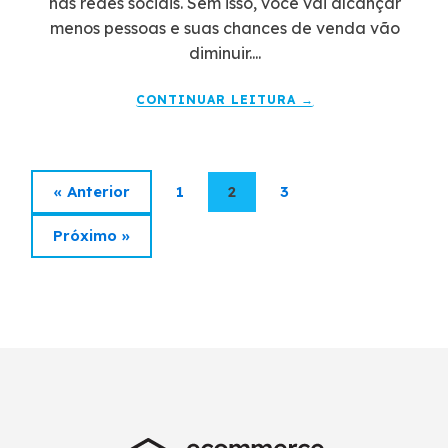
nas redes sociais. Sem isso, você vai alcançar
menos pessoas e suas chances de venda vão
diminuir....
CONTINUAR LEITURA →
« Anterior
1
2
3
Próximo »