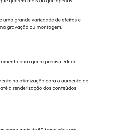
os que querem mais do que apenas
 e uma grande variedade de efeitos e
a uma gravação ou montagem.
rramenta para quem precisa editar
amente na otimização para o aumento de
os até a renderização dos conteúdos
s como mais de 50 transições pré-