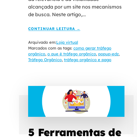
alcançada por um site nos mecanismos
de busca. Neste artigo,...
CONTINUAR LEITURA →
Arquivado em:
Loja virtual
Marcados com as tags:
como gerar tráfego
orgânico
,
o que é tráfego orgânico
,
popup-edz
,
Tráfego Orgânico
,
tráfego orgânico e pago
5 Ferramentas de