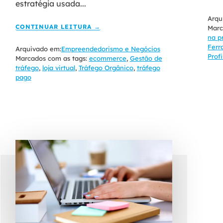
estratégia usada...
Arqu
CONTINUAR LEITURA →
Marc
na p
Ferr
Arquivado em:
Empreendedorismo e Negócios
Prof
Marcados com as tags:
ecommerce
,
Gestão de
tráfego
,
loja virtual
,
Tráfego Orgânico
,
tráfego
pago