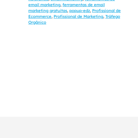
email marketing
,
ferramentas de email
marketing gratuitas
,
popup-edz
,
Profissional de
Ecommerce
,
Profissional de Marketing
,
Tráfego
Orgânico