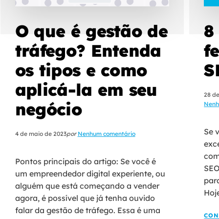
O que é gestão de
8
tráfego? Entenda
f
os tipos e como
S
aplicá-la em seu
28 d
negócio
Nenh
Se 
4 de maio de 2023
por
Nenhum comentário
exc
com
Pontos principais do artigo: Se você é
SEO
um empreendedor digital experiente, ou
par
alguém que está começando a vender
Hoje
agora, é possível que já tenha ouvido
falar da gestão de tráfego. Essa é uma
CON