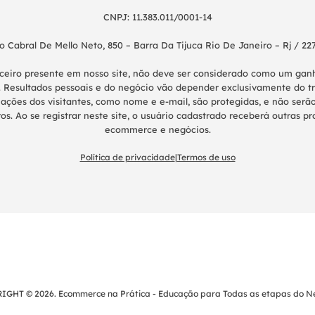
CNPJ: 11.383.011/0001-14
o Cabral De Mello Neto, 850 – Barra Da Tijuca Rio De Janeiro – Rj / 22
nceiro presente em nosso site, não deve ser considerado como um g
 Resultados pessoais e do negócio vão depender exclusivamente do tr
ações dos visitantes, como nome e e-mail, são protegidas, e não serão
os. Ao se registrar neste site, o usuário cadastrado receberá outras 
ecommerce e negócios.
Política de privacidade
|
Termos de uso
IGHT © 2026. Ecommerce na Prática - Educação para Todas as etapas do Ne