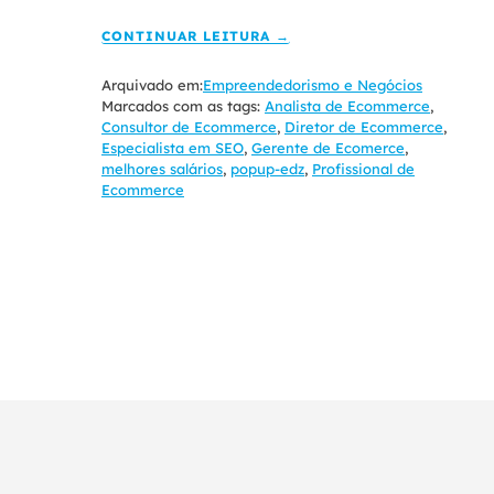
CONTINUAR LEITURA →
Arquivado em:
Empreendedorismo e Negócios
Marcados com as tags:
Analista de Ecommerce
,
Consultor de Ecommerce
,
Diretor de Ecommerce
,
Especialista em SEO
,
Gerente de Ecomerce
,
melhores salários
,
popup-edz
,
Profissional de
Ecommerce