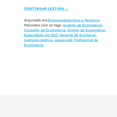
CONTINUAR LEITURA →
Arquivado em:
Empreendedorismo e Negócios
Marcados com as tags:
Analista de Ecommerce
,
Consultor de Ecommerce
,
Diretor de Ecommerce
,
Especialista em SEO
,
Gerente de Ecomerce
,
melhores salários
,
popup-edz
,
Profissional de
Ecommerce