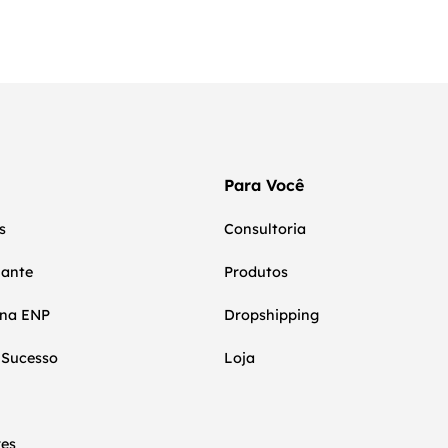
Para Você
s
Consultoria
nante
Produtos
 na ENP
Dropshipping
 Sucesso
Loja
res