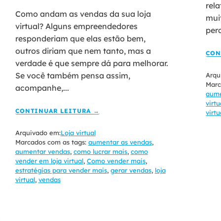
rel
Como andam as vendas da sua loja
mui
virtual? Alguns empreendedores
per
responderiam que elas estão bem,
outros diriam que nem tanto, mas a
CON
verdade é que sempre dá para melhorar.
Se você também pensa assim,
Arqu
Marc
acompanhe,...
aume
virtu
CONTINUAR LEITURA →
virtu
Arquivado em:
Loja virtual
Marcados com as tags:
aumentar as vendas
,
aumentar vendas
,
como lucrar mais
,
como
vender em loja virtual
,
Como vender mais
,
estratégias para vender mais
,
gerar vendas
,
loja
virtual
,
vendas