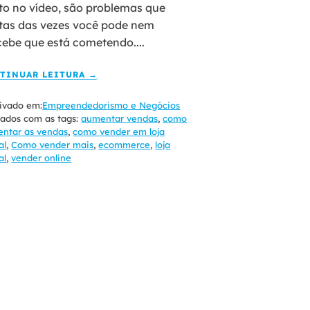
ato no vídeo, são problemas que
tas das vezes você pode nem
cebe que está cometendo....
TINUAR LEITURA →
ivado em:
Empreendedorismo e Negócios
ados com as tags:
aumentar vendas
,
como
ntar as vendas
,
como vender em loja
al
,
Como vender mais
,
ecommerce
,
loja
al
,
vender online