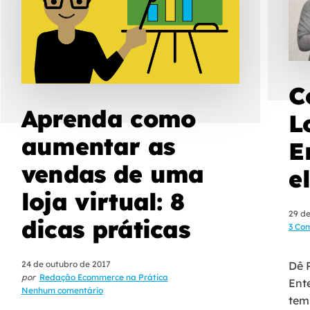
C
Aprenda como
L
aumentar as
E
vendas de uma
e
loja virtual: 8
29 de
dicas práticas
3 Co
24 de outubro de 2017
Dê P
por
Redação Ecommerce na Prática
Ent
Nenhum comentário
tem