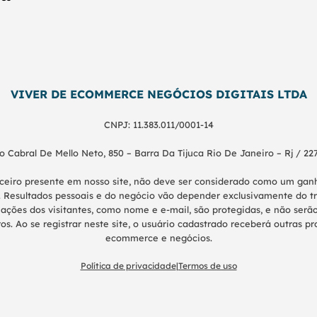
VIVER DE ECOMMERCE NEGÓCIOS DIGITAIS LTDA
CNPJ: 11.383.011/0001-14
o Cabral De Mello Neto, 850 – Barra Da Tijuca Rio De Janeiro – Rj / 22
nceiro presente em nosso site, não deve ser considerado como um g
 Resultados pessoais e do negócio vão depender exclusivamente do tr
ações dos visitantes, como nome e e-mail, são protegidas, e não serão
os. Ao se registrar neste site, o usuário cadastrado receberá outras 
ecommerce e negócios.
Política de privacidade
|
Termos de uso