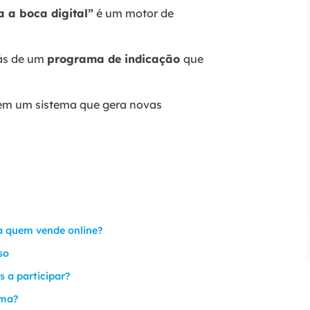
a a boca digital”
é um motor de
rás de um
programa de indicação
que
 em um sistema que gera novas
ra quem vende online?
so
s a participar?
ama?