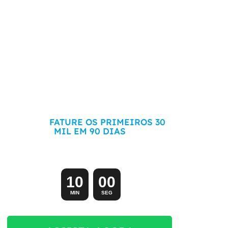
COMECE SEU ECOMMERCE DO ZERO
HOJE E
FATURE OS PRIMEIROS 30
MIL EM 90 DIAS
Aula exclusiva (e gratuita) começando em:
1
0
0
0
MIN
SEG