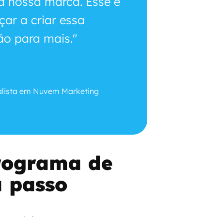
 nossa marca. Esse é
çar a criar essa
o para mais."
ialista em Nuvem Marketing
rograma de
a passo