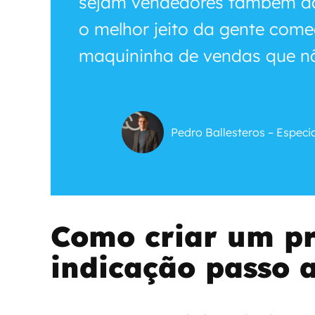
sejam vendedores também da
o melhor jeito da gente come
maquininha de vendas que nã
Pedro Ballesteros – Espec
Como criar um p
indicação passo 