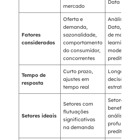
Data
mercado
Oferta e
Análise de Bi
demanda,
Data, algori
Fatores
sazonalidade,
de machine
considerados
comportamento
learning,
do consumidor,
modelagem
concorrentes
preditiva
Curto prazo,
Longo prazo,
Tempo de
ajustes em
decisões
resposta
tempo real
estratégicas
Setores que 
Setores com
beneficiam d
flutuações
Setores ideais
análises
significativas
profundas e
na demanda
preditivas