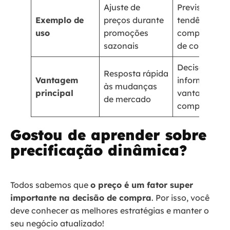
Ajuste de
Previsão de
Exemplo de
preços durante
tendências e
uso
promoções
comportame
sazonais
de compra
Decisões
Resposta rápida
Vantagem
informadas e
às mudanças
principal
vantagem
de mercado
competitiva
Gostou de aprender sobre
precificação dinâmica?
Todos sabemos que
o preço é um fator super
importante na decisão de compra
. Por isso, você
deve conhecer as melhores estratégias e manter o
seu negócio atualizado!