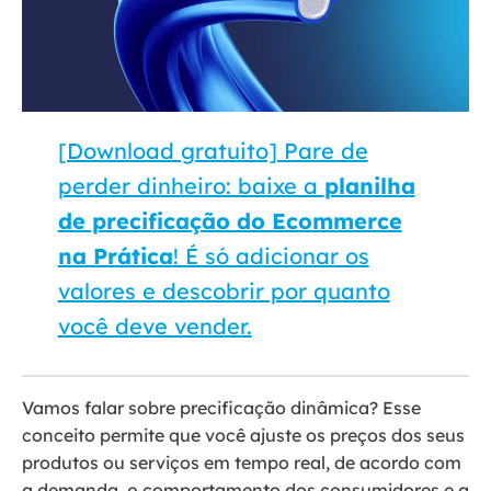
[Download gratuito] Pare de
perder dinheiro: baixe a
planilha
de precificação do Ecommerce
na Prática
! É só adicionar os
valores e descobrir por quanto
você deve vender.
Vamos falar sobre precificação dinâmica? Esse
conceito permite que você ajuste os preços dos seus
produtos ou serviços em tempo real, de acordo com
a demanda, o comportamento dos consumidores e a