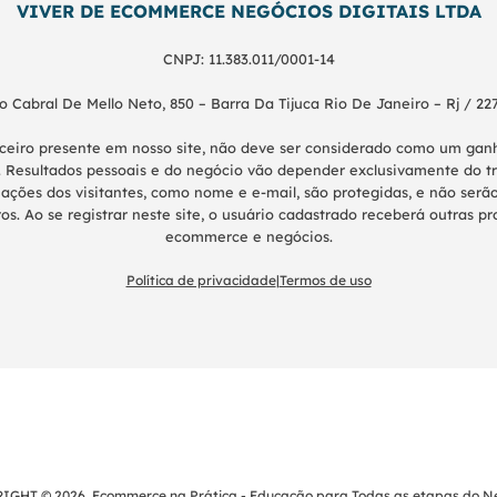
VIVER DE ECOMMERCE NEGÓCIOS DIGITAIS LTDA
CNPJ: 11.383.011/0001-14
o Cabral De Mello Neto, 850 – Barra Da Tijuca Rio De Janeiro – Rj / 22
nceiro presente em nosso site, não deve ser considerado como um g
 Resultados pessoais e do negócio vão depender exclusivamente do tr
ações dos visitantes, como nome e e-mail, são protegidas, e não serão
os. Ao se registrar neste site, o usuário cadastrado receberá outras 
ecommerce e negócios.
Política de privacidade
|
Termos de uso
IGHT © 2026. Ecommerce na Prática - Educação para Todas as etapas do Ne