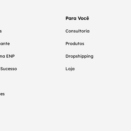
Para Você
s
Consultoria
nante
Produtos
 na ENP
Dropshipping
 Sucesso
Loja
res