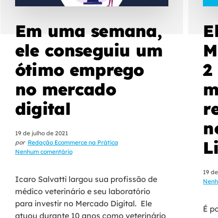
Em uma semana,
E
ele conseguiu um
M
ótimo emprego
2
no mercado
m
digital
r
n
19 de julho de 2021
L
por
Redação Ecommerce na Prática
Nenhum comentário
19 de
Icaro Salvatti largou sua profissão de
Nenh
médico veterinário e seu laboratório
para investir no Mercado Digital. Ele
É p
atuou durante 10 anos como veterinário