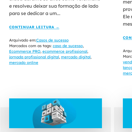
men
e resolveu deixar sua formação de lado
pro
para se dedicar a um...
Ele
mes
CONTINUAR LEITURA →
CON
Arquivado em:
Casos de sucesso
Marcados com as tags:
caso de sucesso
,
Arqu
Ecommerce PRO
,
ecommerce profissional
,
Marc
jornada profissional digital
,
mercado digital
,
vend
mercado online
lanç
merc