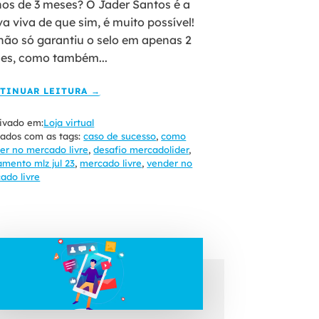
os de 3 meses? O Jader Santos é a
va viva de que sim, é muito possível!
 não só garantiu o selo em apenas 2
es, como também...
TINUAR LEITURA →
ivado em:
Loja virtual
ados com as tags:
caso de sucesso
,
como
er no mercado livre
,
desafio mercadolider
,
amento mlz jul 23
,
mercado livre
,
vender no
ado livre