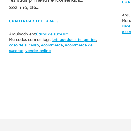
fez suas primeiras encomendas…
CON
Sozinho, ele...
Arqu
Marc
CONTINUAR LEITURA →
suce
ecom
Arquivado em:
Casos de sucesso
Marcados com as tags:
brinquedos inteligentes
,
caso de sucesso
,
ecommerce
,
ecommerce de
sucesso
,
vender online