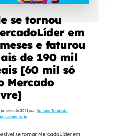
le se tornou
ercadoLíder em
 meses e faturou
ais de 190 mil
eais [60 mil só
o Mercado
ivre]
 janeiro de 2021
por
Kaliane Trindade
um comentário
ossível se tornar MercadoLíder em