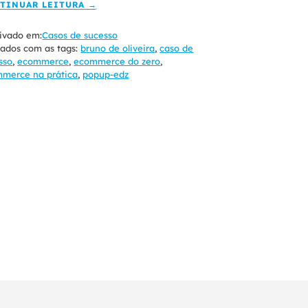
TINUAR LEITURA →
ivado em:
Casos de sucesso
ados com as tags:
bruno de oliveira
,
caso de
sso
,
ecommerce
,
ecommerce do zero
,
merce na prática
,
popup-edz