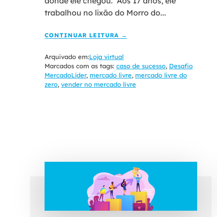
aonde ele chegou. Aos 17 anos, ele
trabalhou no lixão do Morro do...
CONTINUAR LEITURA →
Arquivado em:
Loja virtual
Marcados com as tags:
caso de sucesso
,
Desafio
MercadoLíder
,
mercado livre
,
mercado livre do
zero
,
vender no mercado livre