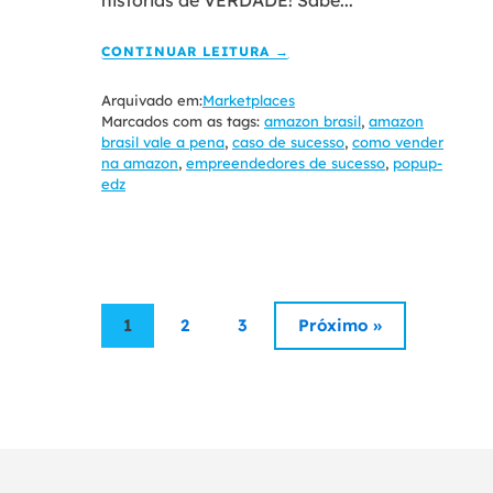
histórias de VERDADE! Sabe...
CONTINUAR LEITURA →
Arquivado em:
Marketplaces
Marcados com as tags:
amazon brasil
,
amazon
brasil vale a pena
,
caso de sucesso
,
como vender
na amazon
,
empreendedores de sucesso
,
popup-
edz
1
2
3
Próximo »