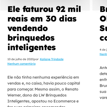
Ele faturou 92 mil
B
reais em 30 dias
O
vendendo
S
brinquedos
c
inteligentes
4 de 
Nenh
10 de julho de 2020
por
Kaliane Trindade
Nenhum comentário
Ant
det
Ele não tinha nenhuma experiência em
enfr
vendas e, no caixa, havia pouco capital
Bru
para começar. Mesmo assim, o Renato
sua
Werner, dono da LW Brinquedos
vare
Inteligentes, apostou no Ecommerce e