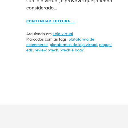
sua loja virtual, é provável que já tenha
considerado...
CONTINUAR LEITURA →
Arquivado em:
Loja virtual
Marcados com as tags:
plataforma de
ecommerce
,
plataformas de loja virtual
,
popup-
edz
,
review
,
xtech
,
xtech é boa?