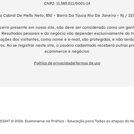
CNPJ: 11.383.011/0001-14
o Cabral De Mello Neto, 850 – Barra Da Tijuca Rio De Janeiro – Rj / 22
nceiro presente em nosso site, não deve ser considerado como um g
 Resultados pessoais e do negócio vão depender exclusivamente do tr
ações dos visitantes, como nome e e-mail, são protegidas, e não serão
os. Ao se registrar neste site, o usuário cadastrado receberá outras 
ecommerce e negócios.
Política de privacidade
|
Termos de uso
IGHT © 2026. Ecommerce na Prática - Educação para Todas as etapas do Ne