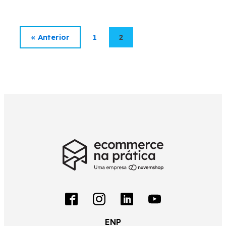
« Anterior
1
2
ENP