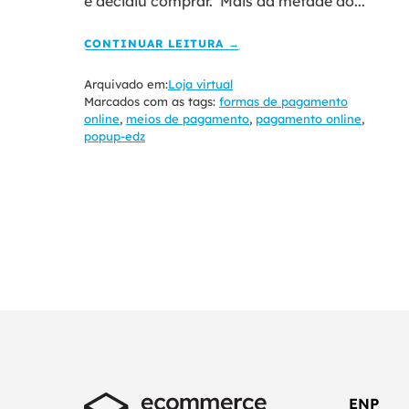
e decidiu comprar. Mais da metade do...
CONTINUAR LEITURA →
Arquivado em:
Loja virtual
Marcados com as tags:
formas de pagamento
online
,
meios de pagamento
,
pagamento online
,
popup-edz
ENP