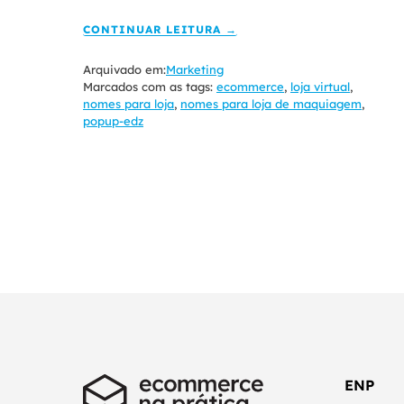
CONTINUAR LEITURA →
Arquivado em:
Marketing
Marcados com as tags:
ecommerce
,
loja virtual
,
nomes para loja
,
nomes para loja de maquiagem
,
popup-edz
ENP