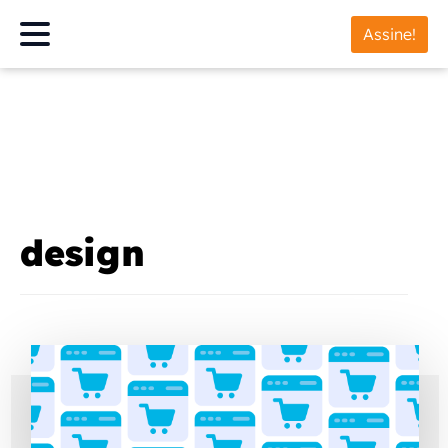
Assine!
design