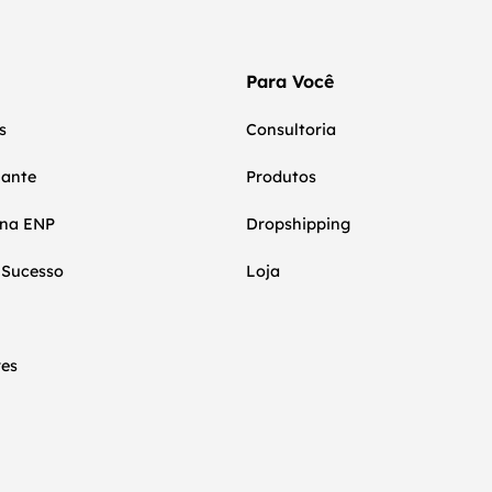
Para Você
s
Consultoria
nante
Produtos
 na ENP
Dropshipping
 Sucesso
Loja
res