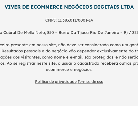
VIVER DE ECOMMERCE NEGÓCIOS DIGITAIS LTDA
CNPJ: 11.383.011/0001-14
o Cabral De Mello Neto, 850 – Barra Da Tijuca Rio De Janeiro – Rj / 22
nceiro presente em nosso site, não deve ser considerado como um g
 Resultados pessoais e do negócio vão depender exclusivamente do tr
ações dos visitantes, como nome e e-mail, são protegidas, e não serão
os. Ao se registrar neste site, o usuário cadastrado receberá outras 
ecommerce e negócios.
Política de privacidade
|
Termos de uso