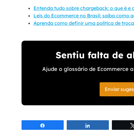
Entenda tudo sobre chargeback: o que é e 
Leis do Ecommerce no Brasil: saiba como ad
Aprenda como definir uma política de troc
Sentiu falta de 
Ajude o glossário de Ecommerce a 
Enviar suge
Compartilhar
Compartilhar