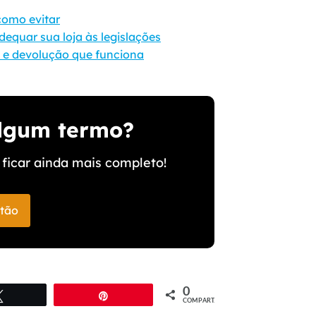
como evitar
equar sua loja às legislações
a e devolução que funciona
algum termo?
ficar ainda mais completo!
stão
0
Twittar
Pin
COMPART.