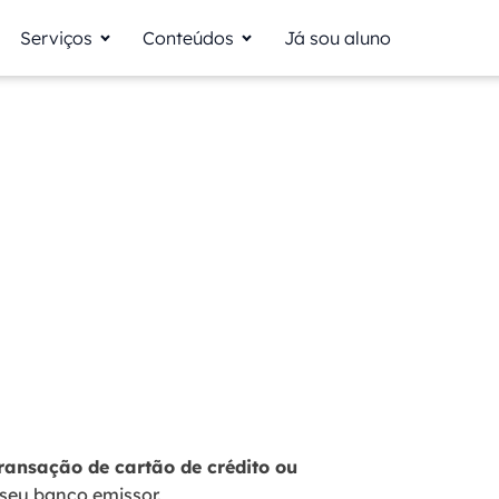
Serviços
Conteúdos
Já sou aluno
ransação de cartão de crédito ou
e seu banco emissor.