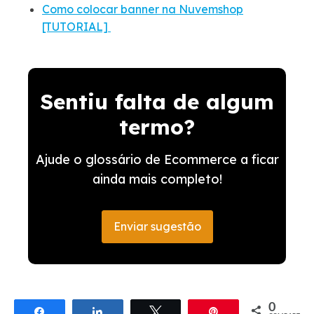
Como colocar banner na Nuvemshop
[TUTORIAL]
Sentiu falta de algum
termo?
Ajude o glossário de Ecommerce a ficar
ainda mais completo!
Enviar sugestão
0
Compartilhar
Compartilhar
Twittar
Pin