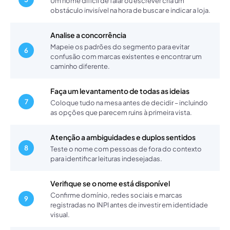
Um nome difícil de falar ou escrever cria um
obstáculo invisível na hora de buscar e indicar a loja.
Analise a concorrência
Mapeie os padrões do segmento para evitar
6
confusão com marcas existentes e encontrar um
caminho diferente.
Faça um levantamento de todas as ideias
7
Coloque tudo na mesa antes de decidir – incluindo
as opções que parecem ruins à primeira vista.
Atenção a ambiguidades e duplos sentidos
8
Teste o nome com pessoas de fora do contexto
para identificar leituras indesejadas.
Verifique se o nome está disponível
Confirme domínio, redes sociais e marcas
9
registradas no INPI antes de investir em identidade
visual.