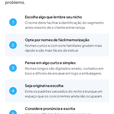
problema.
Escolha algo que lembre seu nicho
1
O nome deve facilitar a identificação do segmento
antes mesmo de o cliente entrar na loja.
Opte por nomes de fácil memorização
2
Nomes curtos e com sons familiares grudam mais
rápido e são mais fáceis de indicar.
Pense em algo curto e simples
3
Nomes longos são digitados errado, cortados em
bios e difíceis de encaixar em logo e embalagens.
Seja original na escolha
4
Evite os padrões saturados do nicho e busque um
espaço que os concorrentes ainda não ocuparam.
Considere pronúncia e escrita
5