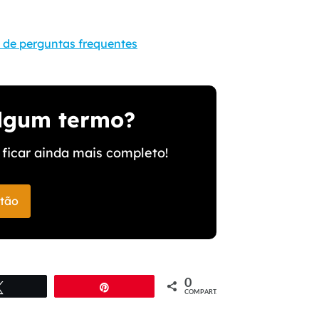
 de perguntas frequentes
algum termo?
ficar ainda mais completo!
stão
0
Twittar
Pin
COMPART.